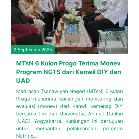
3 September 2025
MTsN 6 Kulon Progo Terima Monev
Program NGTS dari Kanwil DIY dan
UAD
Madrasah Tsanawiyah Negeri (MTsN) 6 Kulon
Progo menerima kunjungan monitoring dan
evaluasi (monev) dari Kanwil Kemenag DIY
bersama tim dari Universitas Ahmad Dahlan
(UAD) Yogyakarta. Kunjungan ini bertujuan
untuk memantau pelaksanaan program
Nutritio...