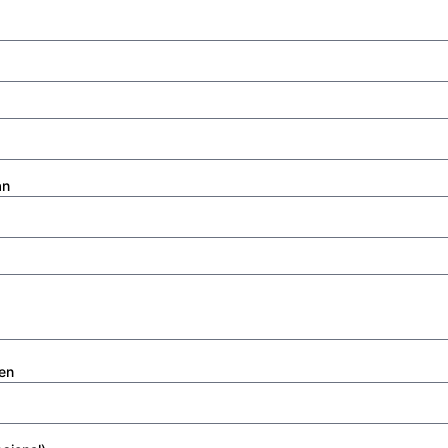
an
en