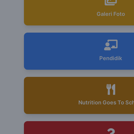
Galeri Foto
Pendidik
Nutrition Goes To Sc