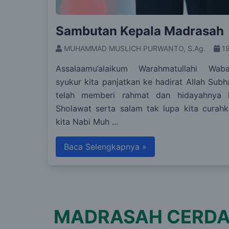
Sambutan Kepala Madrasah
MUHAMMAD MUSLICH PURWANTO, S.Ag.
1
Assalaamu’alaikum Warahmatullahi Waba
syukur kita panjatkan ke hadirat Allah Sub
telah memberi rahmat dan hidayahnya 
Sholawat serta salam tak lupa kita curah
kita Nabi Muh ...
Baca Selengkapnya »
MADRASAH CERDAS,