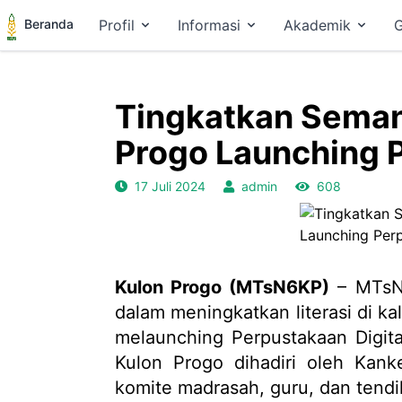
Beranda
Profil
Informasi
Akademik
G
Tingkatkan Semang
Progo Launching P
17 Juli 2024
admin
608
Kulon Progo (MTsN6KP)
– MTsN 
dalam meningkatkan literasi di k
melaunching Perpustakaan Digital
Kulon Progo dihadiri oleh Kan
komite madrasah, guru, dan tendi