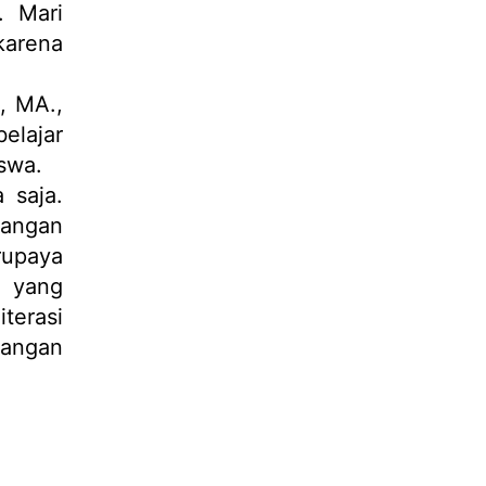
. Mari
karena
, MA.,
elajar
swa.
 saja.
bangan
rupaya
l yang
terasi
langan