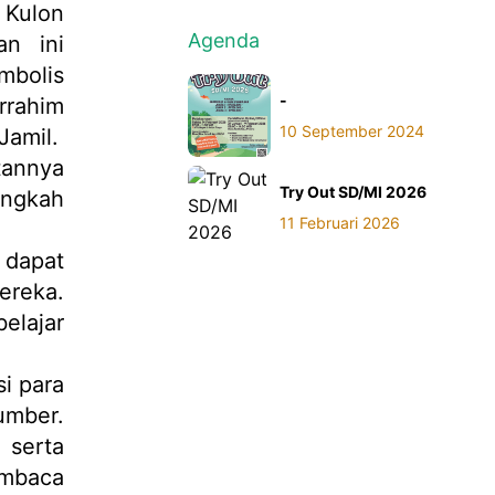
 Kulon
Agenda
n ini
mbolis
-
rrahim
10 September 2024
Jamil.
tannya
Try Out SD/MI 2026
angkah
11 Februari 2026
dapat
reka.
elajar
i para
umber.
 serta
embaca