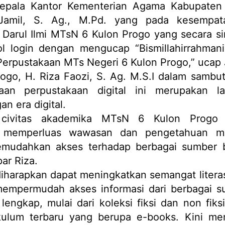
epala Kantor Kementerian Agama Kabupaten
mil, S. Ag., M.Pd. yang pada kesempata
 Darul Ilmi MTsN 6 Kulon Progo yang secara si
 login dengan mengucap “Bismillahirrahmani
Perpustakaan MTs Negeri 6 Kulon Progo,” ucap 
go, H. Riza Faozi, S. Ag. M.S.I dalam sambu
an perpustakaan digital ini merupakan l
n era digital.
 civitas akademika MTsN 6 Kulon Progo 
k memperluas wawasan dan pengetahuan me
memudahkan akses terhadap berbagai sumber b
ar Riza.
 diharapkan dapat meningkatkan semangat literas
mempermudah akses informasi dari berbagai s
lengkap, mulai dari koleksi fiksi dan non fiksi
ikulum terbaru yang berupa e-books. Kini m