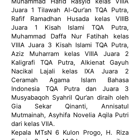
Muhammad Hafid Rasyid kelas VIIIA
Juara 1 Tilawah Al-Qur’an TQA Putra,
Rafif Ramadhan Husada kelas VIIIB
Juara 1 Kisah Islami TQA Putra,
Muhammad Daffa Nur Fatihah kelas
VIIIA Juara 3 Kisah Islami TQA Putra,
Aziz Muharram kelas VIIIA Juara 2
Kaligrafi TQA Putra, Alkienat Gayuh
Nacikal Lajali kelas IXA Juara 2
Ceramah Agama Islam Bahasa
Indonesia TQA Putra dan Juara 3
Musyabaqoh Syahril Qur’an diraih oleh
Gia Sekar Qinanti, Annisatul
Mutmainah, Asyhifa Novelia Aqila Putri
dari kelas VIIA.
Kepala MTsN 6 Kulon Progo, H. Riza