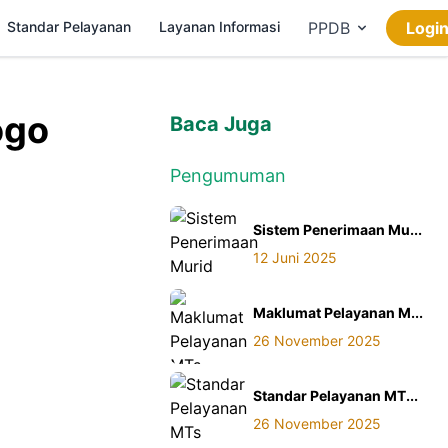
Standar Pelayanan
Layanan Informasi
PPDB
Logi
ogo
Baca Juga
Pengumuman
Sistem Penerimaan Mu...
12 Juni 2025
Maklumat Pelayanan M...
26 November 2025
Standar Pelayanan MT...
26 November 2025