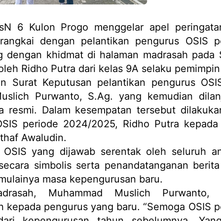
 6 Kulon Progo menggelar apel peringata
angkai dengan pelantikan pengurus OSIS p
g dengan khidmat di halaman madrasah pada 
oleh Ridho Putra dari kelas 9A selaku pemimpin
n Surat Keputusan pelantikan pengurus OSI
lich Purwanto, S.Ag. yang kemudian dilan
a resmi. Dalam kesempatan tersebut dilakuka
OSIS periode 2024/2025, Ridho Putra kepada
thaf Awaludin.
 OSIS yang dijawab serentak oleh seluruh a
secara simbolis serta penandatanganan berita
imulainya masa kepengurusan baru.
drasah, Muhammad Muslich Purwanto, S
 kepada pengurus yang baru. “Semoga OSIS p
dari kepengurusan tahun sebelumnya. Yan