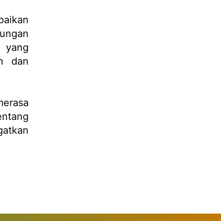
paikan
kungan
a yang
an dan
merasa
entang
gatkan