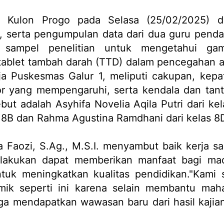
6 Kulon Progo pada Selasa (25/02/2025) 
, serta pengumpulan data dari dua guru pend
 sampel penelitian untuk mengetahui gam
tablet tambah darah (TTD) dalam pencegahan 
rja Puskesmas Galur 1, meliputi cakupan, kepa
or yang mempengaruhi, serta kendala dan tan
but adalah Asyhifa Novelia Aqila Putri dari kel
as 8B dan Rahma Agustina Ramdhani dari kelas 8
 Faozi, S.Ag., M.S.I. menyambut baik kerja sa
dilakukan dapat memberikan manfaat bagi ma
tuk meningkatkan kualitas pendidikan."Kami 
mik seperti ini karena selain membantu mah
uga mendapatkan wawasan baru dari hasil kajia